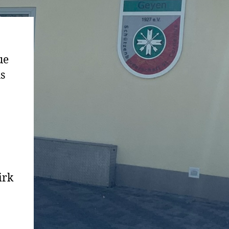
ue
us
irk