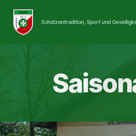
Schützentradition, Sport und Geselligk
St.
Cornelius
Schützenbruderschaft
1927
e.V.
Saisona