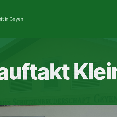
eit in Geyen
uftakt Klei