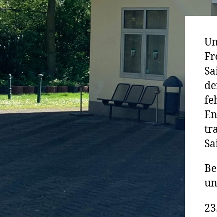
Un
Fr
Sa
de
fe
En
tr
Sa
Be
un
23