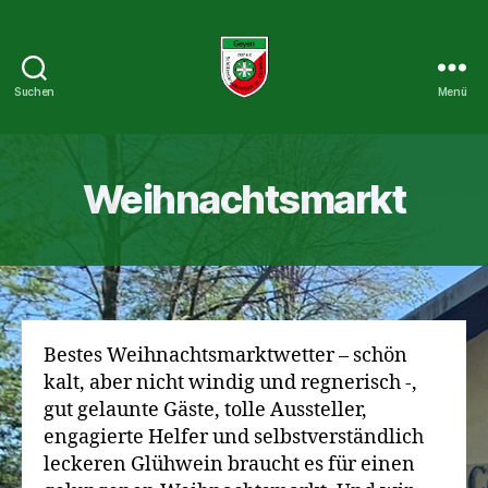
Suchen
Menü
St.
Cornelius
Schützenbruderschaft
1927
Weihnachtsmarkt
e.V.
Bestes Weihnachtsmarktwetter – schön
kalt, aber nicht windig und regnerisch -,
gut gelaunte Gäste, tolle Aussteller,
engagierte Helfer und selbstverständlich
leckeren Glühwein braucht es für einen