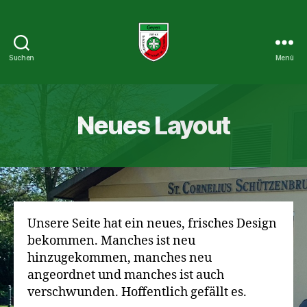
Suchen
Menü
St.
Cornelius
Schützenbruderschaft
1927
Neues Layout
e.V.
Unsere Seite hat ein neues, frisches Design
bekommen. Manches ist neu
hinzugekommen, manches neu
angeordnet und manches ist auch
verschwunden. Hoffentlich gefällt es.