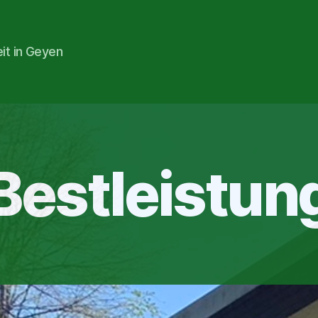
eit in Geyen
Bestleistun