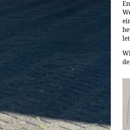
En
We
ei
he
le
Wi
de