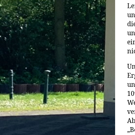
Le
un
di
un
ei
ni
Un
Er
un
10
We
ve
Ab
„B