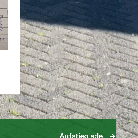
Aufstieg ade
→