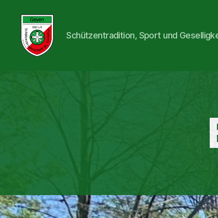
Schützentradition, Sport und Geselligk
St.
Cornelius
Schützenbruderschaft
1927
e.V.