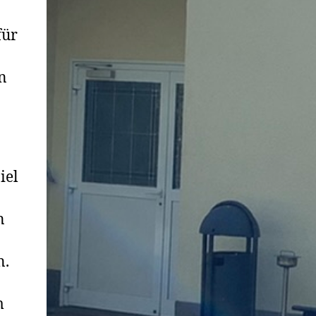
für
un
iel
n
n.
m