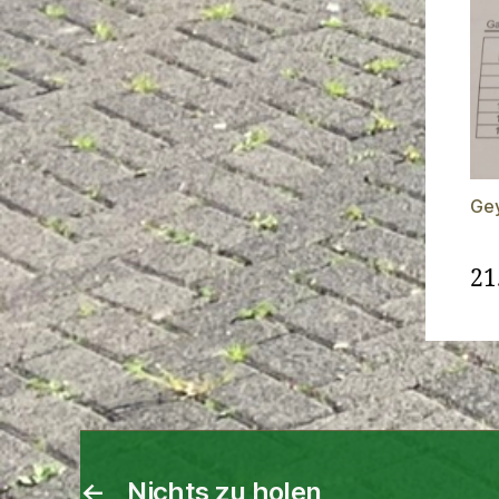
Ge
21
←
Nichts zu holen