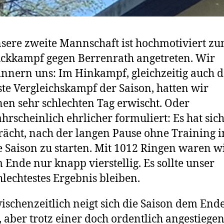
sere zweite Mannschaft ist hochmotiviert z
ckkampf gegen Berrenrath angetreten. Wir
innern uns: Im Hinkampf, gleichzeitig auch d
ste Vergleichskampf der Saison, hatten wir
nen sehr schlechten Tag erwischt. Oder
hrscheinlich ehrlicher formuliert: Es hat sic
rächt, nach der langen Pause ohne Training i
e Saison zu starten. Mit 1012 Ringen waren w
 Ende nur knapp vierstellig. Es sollte unser
hlechtestes Ergebnis bleiben.
ischenzeitlich neigt sich die Saison dem End
, aber trotz einer doch ordentlich angestiege