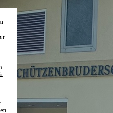
um
er
h
n
ir
e
nen