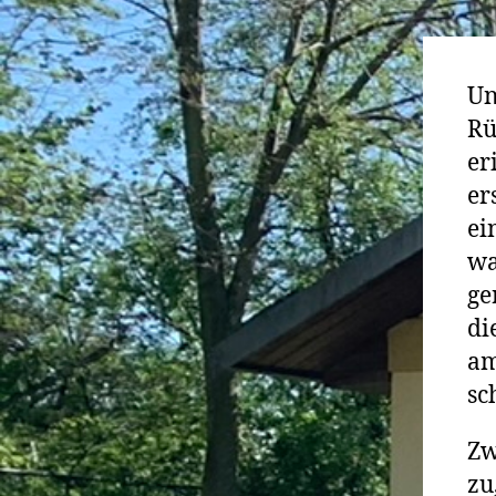
Un
Rü
er
er
ei
wa
ge
di
am
sc
Zw
zu